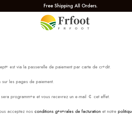
Free Shipping All Orders.
ept￩ est via la passerelle de paiement par carte de cr￩dit.
sa sur les pages de paiement.
at sera programm￩e et vous recevrez un e-mail ￠ cet effet.
 vous acceptez nos
conditions g￩n￩rales de facturation
et notre
politiq