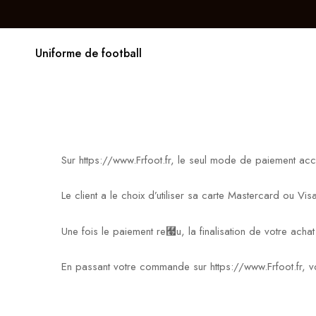
Uniforme de football
Sur https://www.Frfoot.fr, le seul mode de paiement acc
Le client a le choix d’utiliser sa carte Mastercard ou Vi
Une fois le paiement re￧u, la finalisation de votre ach
En passant votre commande sur https://www.Frfoot.fr,